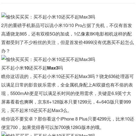
2月的重磅手机新品可以说小米10/10 Pro占据了先机，不仅有首发
高通骁龙865，还有双模5G的加成，1亿像素8K电影相机这样的配
置都受到了不少粉丝的关注，但是首发价4999没有优惠买不起怎么
办？
买不起小米10还买不起Max3吗
瞧你这话说的，买不起小米10还买不起Max3吗？骁龙636处理器可
以满足日常的影音娱乐需求，全金属机身配上AI双摄也有不俗的表
现，5500mAh更是可以满足长时间的使用需求，关键是6.9英寸大
屏幕看着也爽啊，京东6+128版本只要1299元，4+64G版只要999
元，买不起米10还买不起Max3么。
啥你说不要安卓？那你看这个iPhone 8 Plus只要4299元，比米10还
便宜700，如果觉得香可以加700换128G版本的哦。