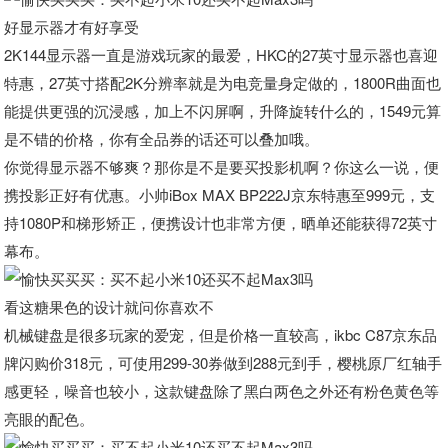
好显示器才有好享受
2K144显示器一直是游戏玩家的最爱，HKC的27英寸显示器也喜迎
特惠，27英寸搭配2K分辨率就是为电竞量身定做的，1800R曲面也
能提供更强的沉浸感，加上不闪屏啊，升降旋转什么的，1549元算
是不错的价格，你有全品券的话还可以叠加哦。
你觉得显示器不够爽？那你是不是要买投影机啊？你这么一说，便
携投影正好有优惠。小帅iBox MAX BP222J京东特惠至999元，支
持1080P和梯形矫正，便携设计也非常方便，晒单还能获得72英寸
幕布。
看这糖果色的设计就问你喜欢不
机械键盘是很多玩家的爱宠，但是价格一直较高，ikbc C87京东品
牌闪购价318元，可使用299-30券做到288元到手，樱桃原厂红轴手
感更轻，噪音也较小，这款键盘除了黑白两色之外还有粉色黄色等
亮眼的配色。