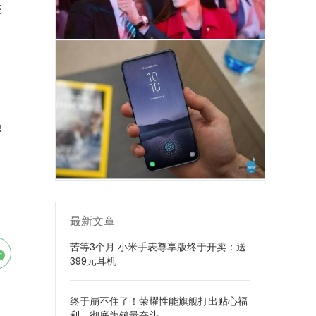
瓷
独
最新文章
苦等3个月 小米手表尊享版终于开卖：送
399元耳机
终于崩不住了！荣耀性能旗舰打出贴心福
利，彻底为销量奋斗