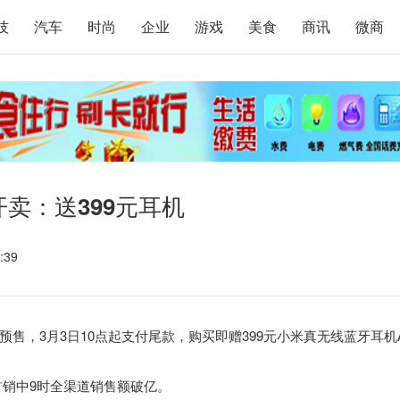
技
汽车
时尚
企业
游戏
美食
商讯
微商
卖：送399元耳机
:39
，3月3日10点起支付尾款，购买即赠399元小米真无线蓝牙耳机A
1首销中9时全渠道销售额破亿。