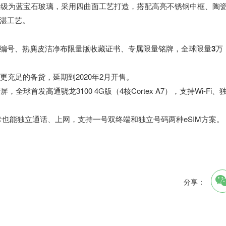
幕升级为蓝宝石玻璃，采用四曲面工艺打造，搭配高亮不锈钢中框、陶
湛工艺。
编号、熟麂皮洁净布限量版收藏证书、专属限量铭牌，全球限量3万
更充足的备货，延期到2020年2月开售。
全球首发高通骁龙3100 4G版（4核Cortex A7），支持Wi-Fi、
卡也能独立通话、上网，支持一号双终端和独立号码两种eSIM方案。
分享：