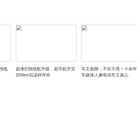
纯电
蔚来ES8续航升级，老司机开完
车主尬聊：不吹不黑！十余年
200km后这样评价
车媒体人兼电动车主真心