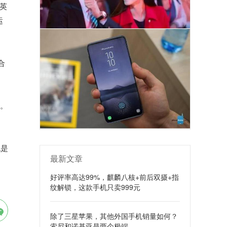
英
运
合
尚。
机是
最新文章
好评率高达99%，麒麟八核+前后双摄+指
纹解锁，这款手机只卖999元
除了三星苹果，其他外国手机销量如何？
索尼和诺基亚是两个极端