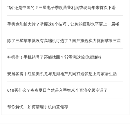
“锅”还是中国的？三星电子季度营业利润或现两年来首次下滑
手机也能拍大片？掌握这6个技巧，让你的摄影水平更上一层楼
除了三星苹果就没有高端机可选了？国产旗舰实力抗衡苹果三星
神操作！手机销号了还能找回？??看完这篇你就懂啦
安居客携手红星美凯龙与龙湖地产共同打造梦想上海家居生活
618买什么？炎炎夏日当然是入手智米全直流变频空调了
帮你解忧－如何清理手机内置储存