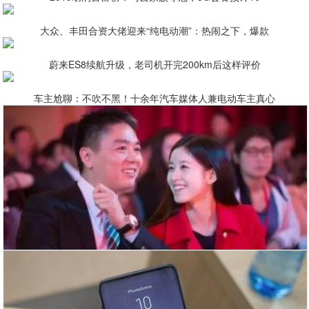
大众、丰田合资大佬迎来“纯电动潮”：热闹之下，爆款
蔚来ES8续航升级，老司机开完200km后这样评价
车主尬聊：不吹不黑！十余年汽车媒体人兼电动车主真心