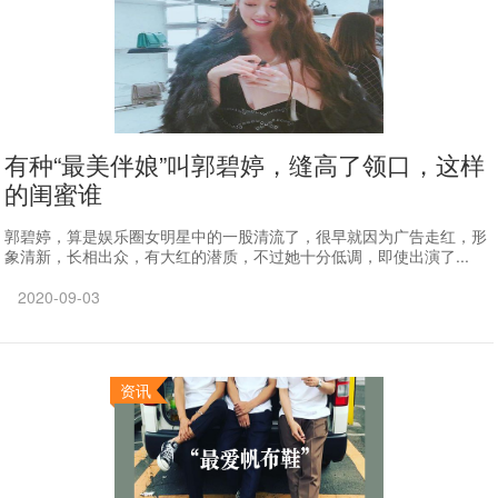
有种“最美伴娘”叫郭碧婷，缝高了领口，这样
的闺蜜谁
郭碧婷，算是娱乐圈女明星中的一股清流了，很早就因为广告走红，形
象清新，长相出众，有大红的潜质，不过她十分低调，即使出演了...
2020-09-03
资讯