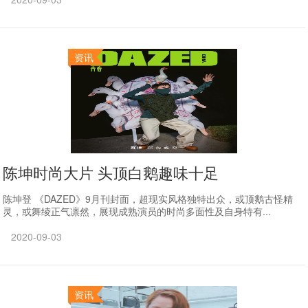
资讯
陈坤时尚大片 头顶白鹅趣味十足
陈坤登 《DAZED》9月刊封面，超现实风格独特出众，或顶鹅古怪精
灵，或舞绫正气凛然，展现成熟演员的时尚多面性及自身特有...
2020-09-03
资讯