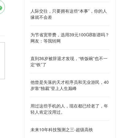
人际交往，只要拥有这些“本事”，你的人
缘就不会差
为节省宽带费，选用39元100GB靠谱吗？
网友：等我转网
直到36岁被辞退才发现，“铁饭碗”也不一
定“铁”了
他曾是失落的天才程序员和无业游民，40
岁靠“独裁”登上人生巅峰
用过这些手机的人，现在都已经老了，年
轻人肯定没用过。
未来10年科技预测之三-超级高铁