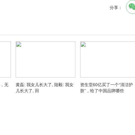
分享：
场，无
黄磊: 我女儿长大了, 陆毅: 我女
资生堂60亿买了一个“清洁护
儿长大了, 田
肤”，给了中国品牌哪些