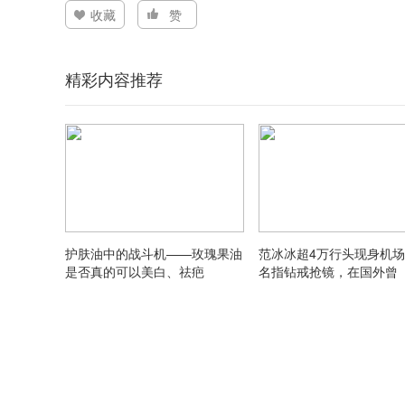
收藏
赞
精彩内容推荐
护肤油中的战斗机——玫瑰果油
范冰冰超4万行头现身机
是否真的可以美白、祛疤
名指钻戒抢镜，在国外曾