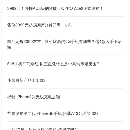
3999元！强悍ACE级的性能，OPPO Ace2正式发布！
售价3999元起,充电5分钟开黑一小时
国产定价2000左右、性价比高的5G手机有哪些？这4款入手不后
悔
618手机厂商杀红眼,三星凭什么从中高端市场突围?
小米最新产品上架!23
揭秘:iPhone8的无线充电之谜
苹果发布第二代iPhoneSE手机:搭载A13处理器,329
一加8T是一款什么样的手机,值得买吗?