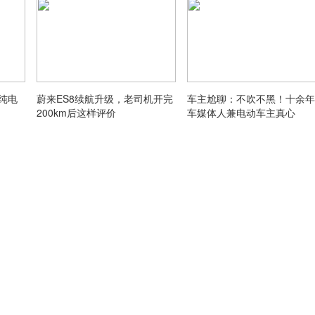
纯电
蔚来ES8续航升级，老司机开完
车主尬聊：不吹不黑！十余年
200km后这样评价
车媒体人兼电动车主真心