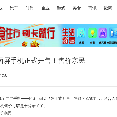
技
汽车
时尚
企业
游戏
美食
商讯
微商
面屏手机正式开售！售价亲民
1:58
真全面屏手机——P Smart Z已经正式开售，售价为279欧元，约合人
新机售价可谓是十分亲民了。