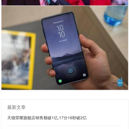
最新文章
天猫荣耀旗舰店销售额破1亿,17分16秒破2亿