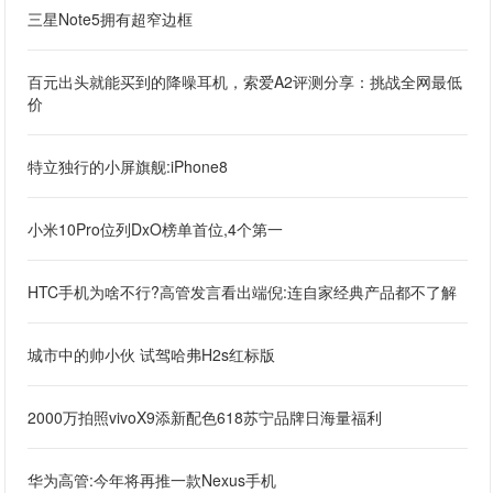
三星Note5拥有超窄边框
百元出头就能买到的降噪耳机，索爱A2评测分享：挑战全网最低
价
特立独行的小屏旗舰:iPhone8
小米10Pro位列DxO榜单首位,4个第一
HTC手机为啥不行?高管发言看出端倪:连自家经典产品都不了解
城市中的帅小伙 试驾哈弗H2s红标版
2000万拍照vivoX9添新配色618苏宁品牌日海量福利
华为高管:今年将再推一款Nexus手机