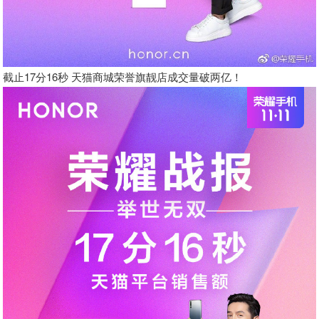
截止17分16秒 天猫商城荣誉旗靓店成交量破两亿！