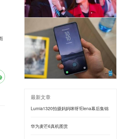
而
最新文章
Lumia1320拍摄妈妈咪呀!Elena幕后集锦
华为麦芒6真机图赏