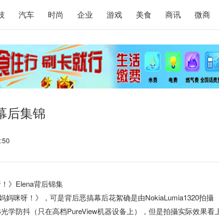
技
汽车
时尚
企业
游戏
美食
商讯
微商
a幕后集锦
:50
咪呀！》Elena背后锦集
妈咪呀！》，可是背后恶搞幕后花絮确是由NokiaLumia1320拍攝
OIS光学防抖（只在高档PureView机器设备上），但是拍攝实际效果看