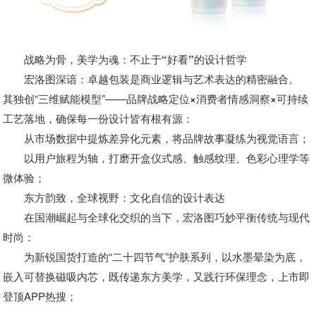
战略为骨，美学为魂：不止于“好看”的设计哲学
宏洛图深谙：卓越包装是商业逻辑与艺术表达的精密融合。
其独创“三维赋能模型”——
品牌战略定位×消费者情感洞察×可持续
工艺落地
，确保每一份设计皆有根有源：
从市场数据中提炼差异化元素，将品牌故事凝练为视觉语言；
以用户旅程为轴，打磨开盒仪式感、触感纹理、色彩心理学等
微体验；
东方韵致，全球视野：文化自信的设计表达
在国潮崛起与全球化交织的当下，宏洛图巧妙平衡传统与现代
时尚：
为新锐国货打造的“二十四节气”护肤系列，以水墨晕染为底，
嵌入可替换磁吸内芯，既传递东方美学，又践行环保理念，上市即
登顶APP热搜；