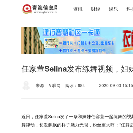
资讯
财经
娱乐
科
任家萱Selina发布练舞视频，姐
来源：互联网
阅读：684
2020-09-03 15:15
近日，任家萱Selina发了一条和妹妹任容萱一起练舞的
舞律动，长发飘飘的样子魅力无限，粉丝更大呼：“任舞后